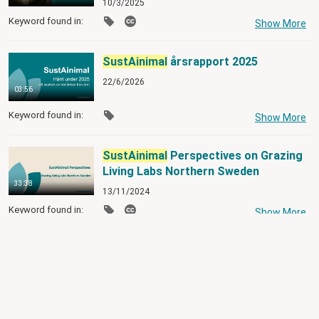
10/3/2025
Keyword found in:
Show More
SustAinimal
årsrapport 2025
22/6/2026
03:56
Keyword found in:
Show More
SustAinimal
Perspectives on Grazing
Living Labs Northern Sweden
33:38
13/11/2024
Keyword found in:
Show More
SustAinimal
Perspectives - Omvärldsb
…
29:46
19/5/2025
Keyword found in:
Show More