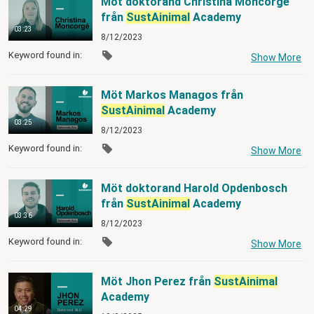
Möt doktorand Christina Moncorgé
från
SustAinimal
Academy
03:23
8/12/2023
Keyword found in:
Show More
Möt Markos Managos från
SustAinimal
Academy
03:25
8/12/2023
Keyword found in:
Show More
Möt doktorand Harold Opdenbosch
från
SustAinimal
Academy
03:36
8/12/2023
Keyword found in:
Show More
Möt Jhon Perez från
SustAinimal
Academy
04:29