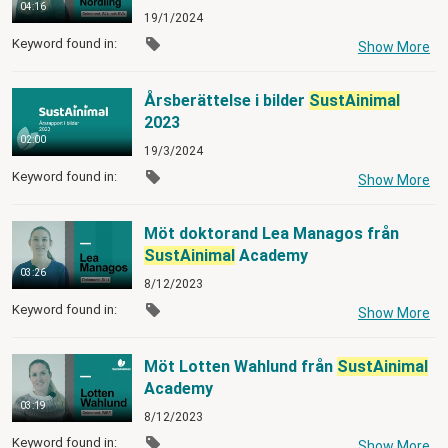
04:16
19/1/2024
Keyword found in:
Show More
Årsberättelse i bilder
SustAinimal
2023
02:00
19/3/2024
Keyword found in:
Show More
Möt doktorand Lea Managos från
SustAinimal
Academy
03:26
8/12/2023
Keyword found in:
Show More
Möt Lotten Wahlund från
SustAinimal
Academy
03:19
8/12/2023
Keyword found in:
Show More