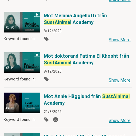
Möt Melania Angellotti från
SustAinimal
Academy
03:50
8/12/2023
Keyword found in:
Show More
Möt doktorand Fatima El Khosht från
SustAinimal
Academy
03:14
8/12/2023
Keyword found in:
Show More
Möt Annie Hägglund från
SustAinimal
Academy
04:21
21/8/2025
Keyword found in:
Show More