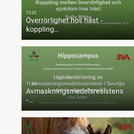
13:05
Överrörlighet hos häst -
koppling…
11:03
Avmaskningsmedelsresistens
-…