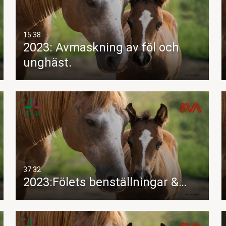
15:38
2023: Avmaskning av föl och
unghäst.
37:32
2023:Fölets benställningar &…