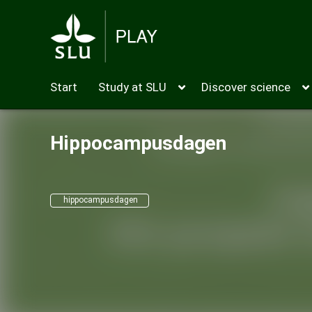
Start
Study at SLU
Discover science
Hippocampusdagen
hippocampusdagen