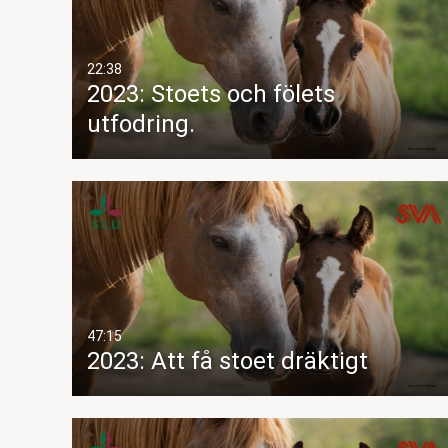
22:38
2023: Stoets och fölets
utfodring.
47:15
2023: Att få stoet dräktigt