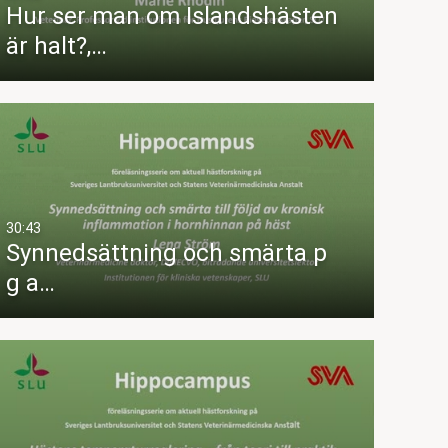
Hur ser man om Islandshästen
är halt?,…
30:43
Synnedsättning och smärta p
g a…