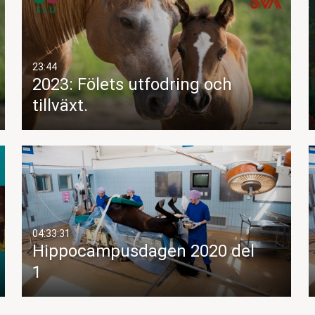
23:44
2023: Fölets utfodring och
tillväxt.
04:33:31
Hippocampusdagen 2020 del
1