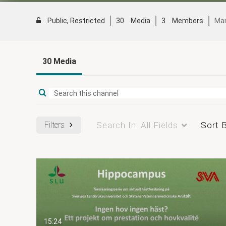
Public, Restricted
30
Media
3
Members
Ma
30 Media
Filters
Search In:
All Fields
Sort 
15:24