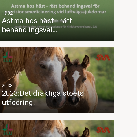
15:32
Astma hos häst - rätt
behandlingsval…
20:38
2023:Det dräktiga stoets
utfodring.