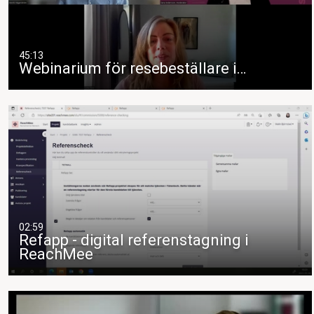
45:13
Webinarium för resebeställare i…
02:59
Refapp - digital referenstagning i
ReachMee