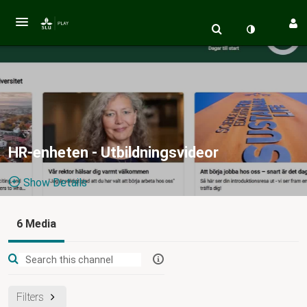
HR-enheten - Utbildningsvideor
Show Details
Public, Restricted
6 Media
6
Media
6
Members
Managers
Utbildningsvideor och kurser från HR-enheten
Filters
utbildning
utbildningsinformation
utbildningsvideor