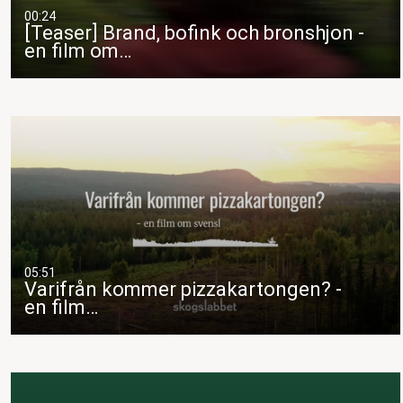
00:24
[Teaser] Brand, bofink och bronshjon -
en film om…
05:51
Varifrån kommer pizzakartongen? -
en film…