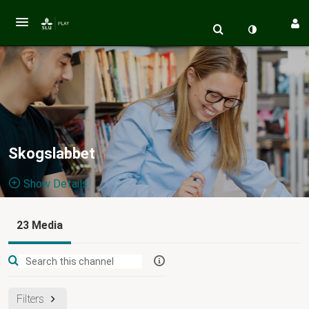
Skogslabbet
Show Details
Public, Restricted
23 Media
Ett
23
Media
3
Members
Managers
digitalt läromedel om skog och hållbar utveckling för
gymnasieskolan
Filters