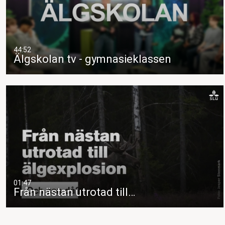
44:52
Älgskolan tv - gymnasieklassen
01:47
Från nästan utrotad till…