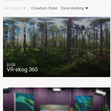
Skogslabbet
All Fields
Creation Date - Descending
02:00
VR-skog 360