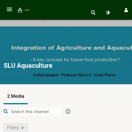
SLU Aquaculture
Show Details
Public, Restricted And Moderated
2 Media
2
Media
2
Members
Managers
SLU Aquaculture är en plattform som syftar till att utveckla
forskning och undervisning om akvakultur vid SLU.
Filters