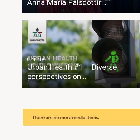
Anna Maria Pálsdóttir:…
01:11:19
Urban Health #1 – Diverse
perspectives on…
There are no more media items.