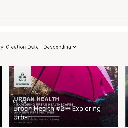
By:
Creation Date - Descending
01:14:54
Urban Health #2 – Exploring
Urban…