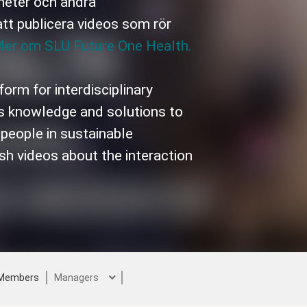
heter och andra
att publicera videos som rör
er om SLU Future One Health.
orm for interdisciplinary
es knowledge and solutions to
people in sustainable
sh videos about the interaction
Members
Managers