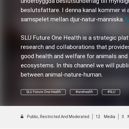
underbyggda beslutsunderlag till myndig
beslutsfattare. I denna kanal kommer vi 
samspelet mellan djur-natur-människa.
M
SLU Future One Health is a strategic platf
research and collaborations that provid
good health and welfare for animals and 
ecosystems. In this channel we will publi
between animal-nature-human.
SLU Future One Health
#onehealth
#SLU
Public, Restricted And Moderated
12
Media
3