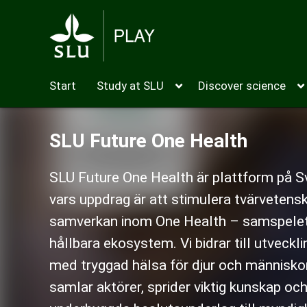
Start
Study at SLU
Discover science
SLU Future One Health
SLU Future One Health är plattform på Sv
vars uppdrag är att stimulera tvärvetensk
samverkan inom One Health – samspelet 
hållbara ekosystem. Vi bidrar till utveckl
med tryggad hälsa för djur och människo
samlar aktörer, sprider viktig kunskap oc