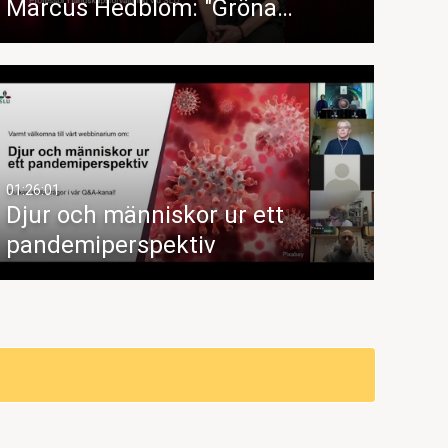
Marcus Hedblom: "Gröna…
01:26:01
Djur och människor ur ett
pandemiperspektiv