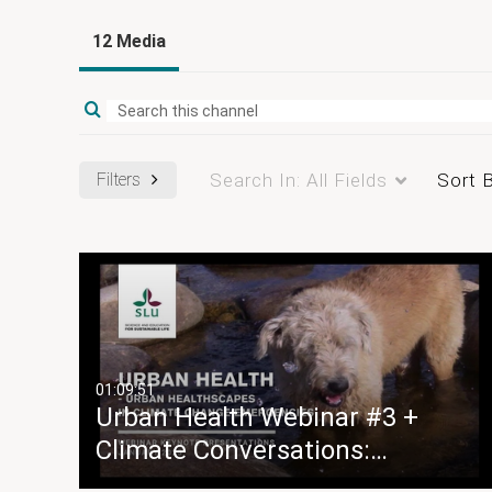
12 Media
Filters
Search In:
All Fields
Sort 
01:09:51
Urban Health Webinar #3 +
Climate Conversations:…