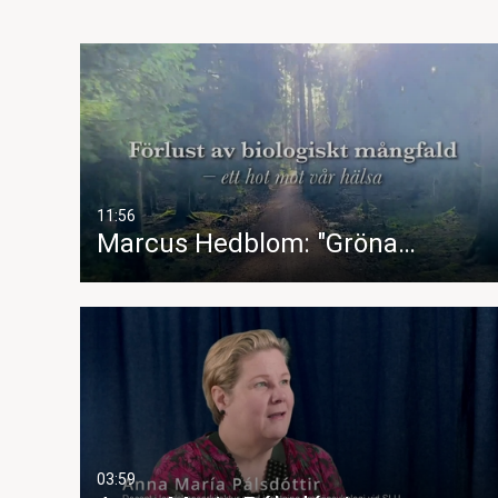
11:56
Marcus Hedblom: "Gröna…
03:59