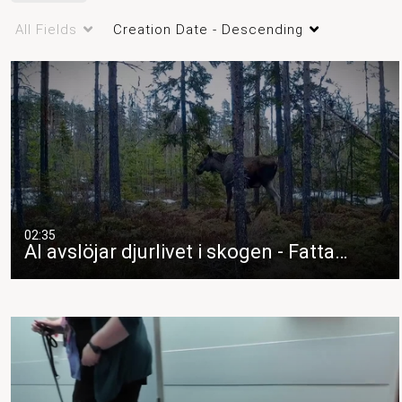
vetenskapen enkel och intressant.
All Fields
Creation Date - Descending
fatta forskningen
02:35
AI avslöjar djurlivet i skogen - Fatta…