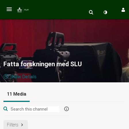
Fatta forskningen med SLU
Show Details
Public, Restricted
11 Media
Från djurliv
11
Media
4
Members
Managers
Appears In
och naturens mysterier till banbrytande teknik och lösningar
för en hållbar framtid. Här hittar du korta och
Filters
populärvetenskapliga filmer där SLU:s forskare gör