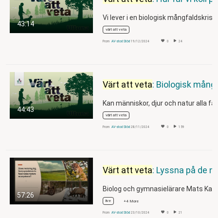
Vi lever i en biologisk mångfaldskris.
43:14
värt att veta
From
AV-stod Stöd
19/12/2024
0
24
Värt att veta
: Biologisk mångfald i städer – för vem, varför och hur?
Kan människor, djur och natur alla få
44:43
värt att veta
From
AV-stod Stöd
28/11/2024
0
159
Värt att veta
: Lyssna på de nya hedersdoktorernaom Hobb
57:26
live
+4 More
From
AV-stod Stöd
23/10/2024
0
21