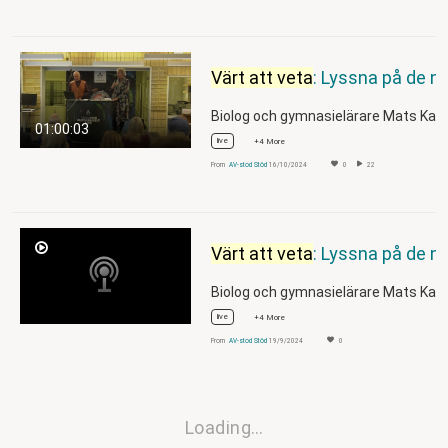
Värt att veta
: Lyssna på de nya hedersdoktorerna Mats Karströ
01:00:03
live
+4 More
From
AV-stod Stöd
16/10/2024
0
22
Värt att veta
: Lyssna på de nya hedersdoktorerna Mats Karström och Tom Hobb
live
+4 More
From
AV-stod Stöd
19/9/2024
0
Loading…