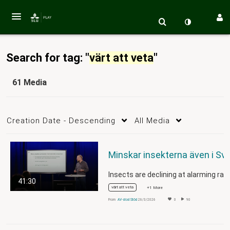
Search for tag: "
värt att veta
"
61 Media
Creation Date - Descending
All Media
Minskar insekterna äve
41:30
värt att veta
+1 More
From
AV-stod Stöd
26/3/2026
0
90