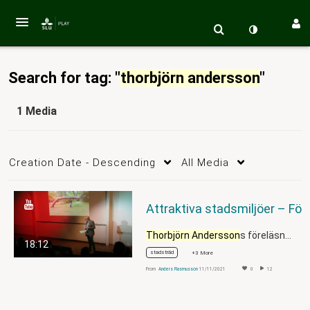
Search for tag: "
thorbjörn andersson
"
1 Media
Creation Date - Descending
All Media
Attraktiva stadsmilj
Thorbjörn Andersson
s föreläsning…
18:12
stadsträd
+3 More
From
Anders Rasmusson
11/11/2021
0
12