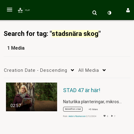
Search for tag: "
stadsnära skog
"
1 Media
Creation Date - Descending
All Media
STAD 47 är här!
Naturlika planteringar, mikroskogar,…
02:57
tidskriften stad
+5 More
From
Anders Rasmusson
2/12/2024
0
7