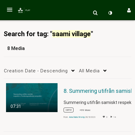
Search for tag: "
saami village
"
8 Media
Creation Date - Descending
All Media
8. Summering utifrån samiskt
07:31
same
+99 More
From
Anna Maria Wremp
28/5/2023
0
14