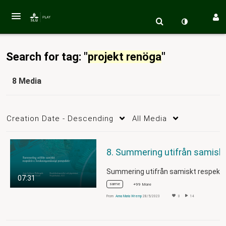
Search for tag: "
projekt renöga
"
8 Media
Creation Date - Descending
All Media
8. Summering utifrån samiskt
07:31
same
+99 More
From
Anna Maria Wremp
28/5/2023
0
14