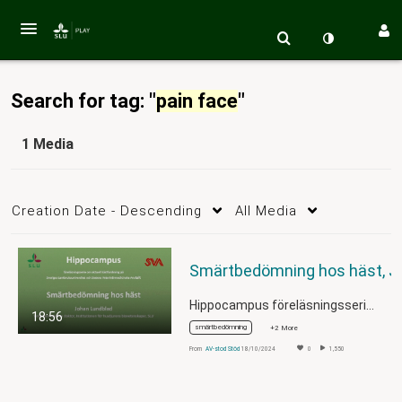
Search for tag: "
pain face
"
1 Media
Creation Date - Descending
All Media
Smärtbedömning h
Hippocampus föreläsningsserie 2025
18:56
smärtbedömning
+2 More
From
AV-stod Stöd
18/10/2024
0
1,550