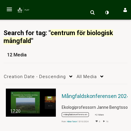
Search for tag: "
centrum för biologisk
mångfald
"
12 Media
Creation Date - Descending
All Media
Mångfald
17:20
mångfaldskonferensen
+2 More
From
Håkan Tunon
15/10/2024
0
16