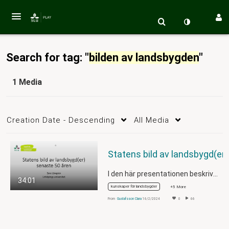
Search for tag: "
bilden av landsbygden
"
1 Media
Creation Date - Descending
All Media
Statens bi
I den här presentationen beskriver Sara…
34:01
kunskaper för landsbygder
+5 More
From
Gustafsson Clara
16/2/2024
0
66