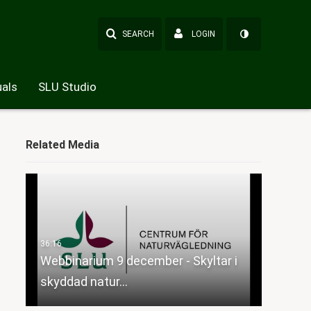
SEARCH
LOGIN
als
SLU Studio
Related Media
Webbinarium 9 december - Skyltar i
skyddad natur…