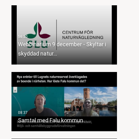
Webbinarium 9 december - Skyltar i
skyddad natur…
Samtal med Falu kommun