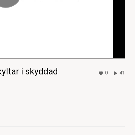
yltar i skyddad
0
41