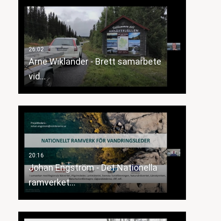
Arne Wiklander - Brett samarbete
vid…
Johan Engström - Det Nationella
ramverket…