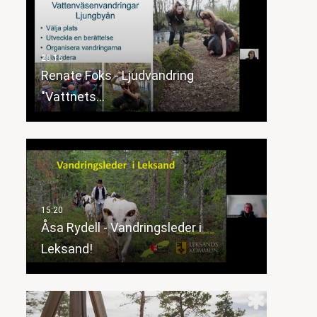
Renate Foks - Ljudvandring
"Vattnets…
Åsa Rydell - Vandringsleder i
Leksand!