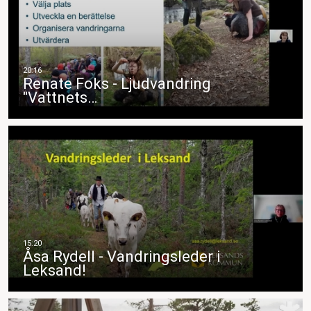
Renate Foks - Ljudvandring
"Vattnets…
Åsa Rydell - Vandringsleder i
Leksand!