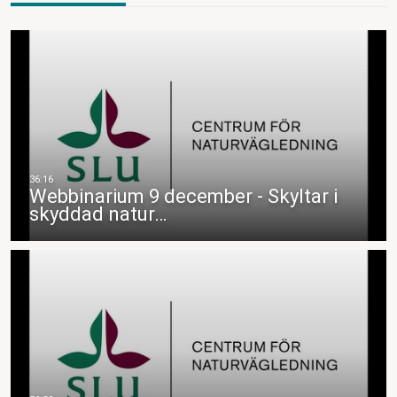
Webbinarium 9 december - Skyltar i
skyddad natur…