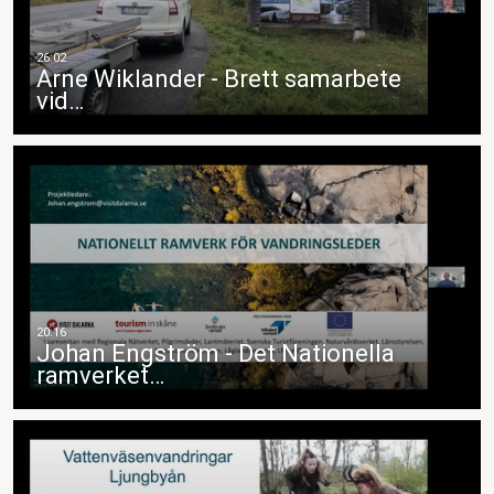
Arne Wiklander - Brett samarbete
vid…
Johan Engström - Det Nationella
ramverket…