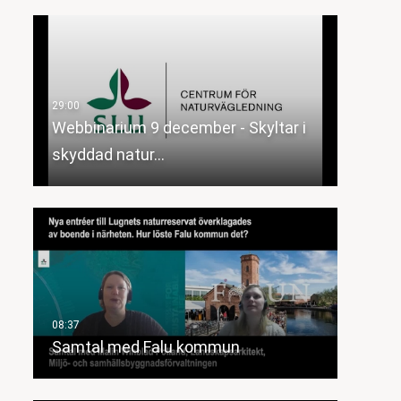
Webbinarium 9 december - Skyltar i
skyddad natur…
Samtal med Falu kommun