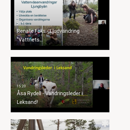
Renate Foks - Ljudvandring
"Vattnets…
Åsa Rydell - Vandringsleder i
Leksand!