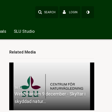
SEARCH
LOGIN
als
SLU Studio
Related Media
Webbinarium 9 december - Skyltar i
skyddad natur…