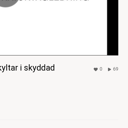
yltar i skyddad
0
69