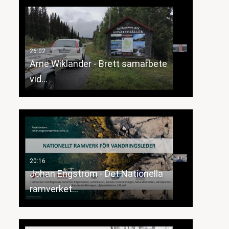
Arne Wiklander - Brett samarbete
vid…
Johan Engström - Det Nationella
ramverket…