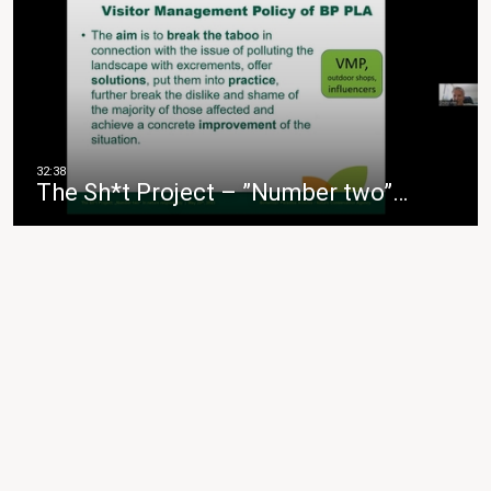
The Sh*t Project – ”Number two”…