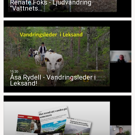
Renate Foks - Ljudvandring
"Vattnets…
Åsa Rydell - Vandringsleder i
Leksand!