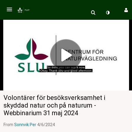
So think you can see it now.
-Okay, Thank you and good afternoon.
Volontärer för besöksverksamhet i
skyddad natur och på naturum -
Webbinarium 31 maj 2024
From
Sonnvik Per
4/6/2024