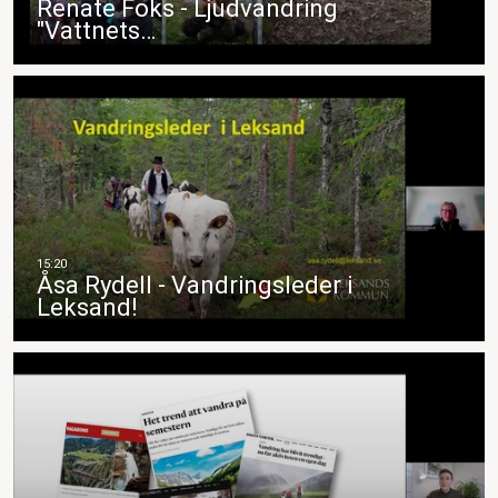
Renate Foks - Ljudvandring
"Vattnets…
Åsa Rydell - Vandringsleder i
Leksand!