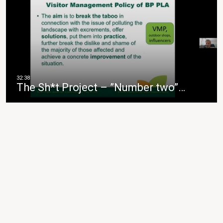
The Sh*t Project – ”Number two”…