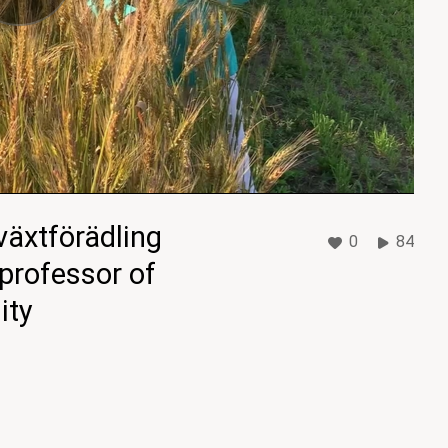
växtförädling
0
84
 professor of
ity