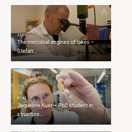
The microbial engines of lakes –
Stefan…
Jaqueline Auer – PhD student in
structure…