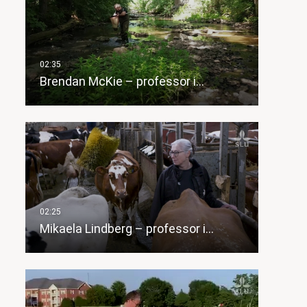
Brendan McKie – professor i…
Mikaela Lindberg – professor i…