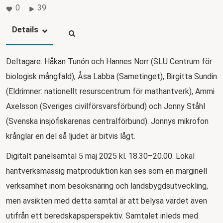
0
39
Details
Deltagare: Håkan Tunón och Hannes Norr (SLU Centrum för
biologisk mångfald), Åsa Labba (Sametinget), Birgitta Sundin
(Eldrimner: nationellt resurscentrum för mathantverk), Ammi
Axelsson (Sveriges civilförsvarsförbund) och Jonny Ståhl
(Svenska insjöfiskarenas centralförbund). Jonnys mikrofon
krånglar en del så ljudet är bitvis lågt.
Digitalt panelsamtal 5 maj 2025 kl. 18.30–20.00. Lokal
hantverksmässig matproduktion kan ses som en marginell
verksamhet inom besöksnäring och landsbygdsutveckling,
men avsikten med detta samtal är att belysa värdet även
utifrån ett beredskapsperspektiv. Samtalet inleds med