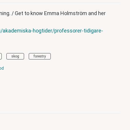
ing. / Get to know Emma Holmström and her
/akademiska-hogtider/professorer-tidigare-
skog
forestry
od