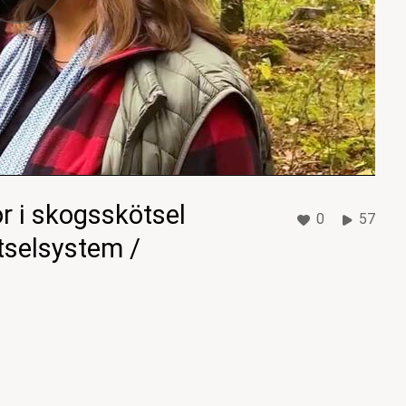
 i skogsskötsel
0
57
tselsystem /