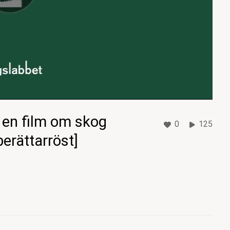
- en film om skog
0
125
erättarröst]