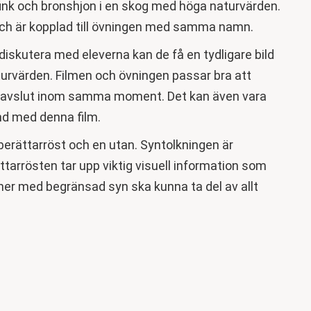
ofink och bronshjon i en skog med höga naturvärden.
och är kopplad till övningen med samma namn.
iskutera med eleverna kan de få en tydligare bild
urvärden. Filmen och övningen passar bra att
ett avslut inom samma moment. Det kan även vara
nd med denna film.
berättarröst och en utan. Syntolkningen är
ättarrösten tar upp viktig visuell information som
soner med begränsad syn ska kunna ta del av allt