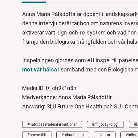
Anna Maria Pálsdóttir är docent i landskapsarkit
denna intervju berättar hon om naturens inverk
aktiverar vårt lugn-och-ro-system och vad hon
främja den biologiska mångfalden och vår häls
Inspelningen gjordes som ett inspel till panels
mot vår hälsa
i samband med den Biologiska 
Media ID: 0_oh9x1n3n
Medverkande: Anna Maria Pálsdóttir
Ansvarig: SLU Future One Health och SLU Cent
#naturbaseradeinterventioner
#miljöpsykologi
#l
#onehealth
#urbanhealth
#natur
#hälsa