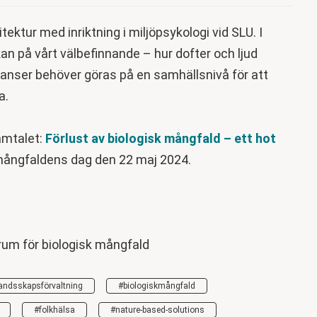
ektur med inriktning i miljöpsykologi vid SLU. I
an på vårt välbefinnande – hur dofter och ljud
 anser behöver göras på en samhällsnivå för att
a.
amtalet:
Förlust av biologisk mångfald – ett hot
mångfaldens dag den 22 maj 2024.
rum för biologisk mångfald
andsskapsförvaltning
#biologiskmångfald
#folkhälsa
#nature-based-solutions