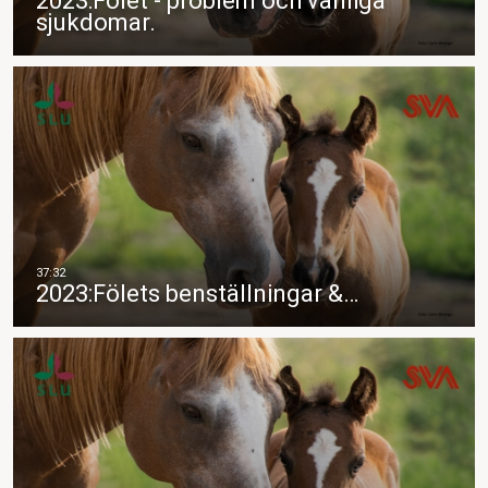
2023:Fölet - problem och vanliga
sjukdomar.
2023:Fölets benställningar &…